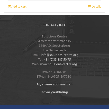
Add to cart
Details
CONTACT / INFO
Solutions Centre
Amersfoortsestraat 15
3769 AD,
Soesterberg
The Netherlands
E-mail:
info@solutions-centre.org
Tel:
+31 (0)33 887 50 75
Web:
www.solutions-centre.org
KvK.nr: 30164281
BTW.nr: NL070515979B01
Algemene voorwaarden
Privacyverklaring