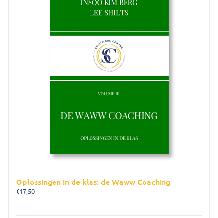
Oplossingen in de klas: de Waww Coaching
€
17,50