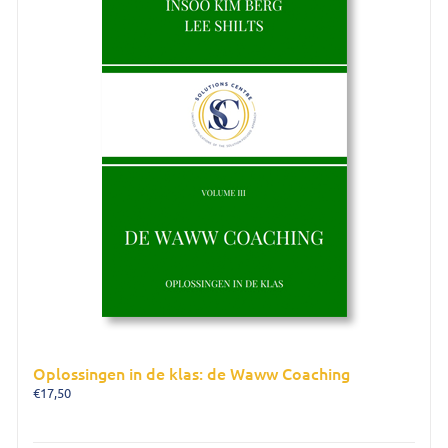
Oplossingen in de klas: de Waww Coaching
€
17,50