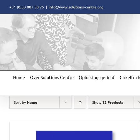
Skip
+31 (0)33 887 50 75
|
info@www.solutions-centre.org
to
content
Home
Over Solutions Centre
Oplossingsgericht
Cirkeltec
Sort by
Name
Show
12 Products