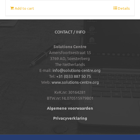
Add to cart
Details
CONTACT / INFO
Solutions Centre
Amersfoortsestraat 15
3769 AD,
Soesterberg
The Netherlands
E-mail:
info@solutions-centre.org
Tel:
+31 (0)33 887 50 75
Web:
www.solutions-centre.org
KvK.nr: 30164281
BTW.nr: NL070515979B01
Algemene voorwaarden
Privacyverklaring