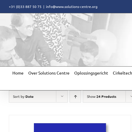
Skip
+31 (0)33 887 50 75
|
info@www.solutions-centre.org
to
content
Home
Over Solutions Centre
Oplossingsgericht
Cirkeltec
Sort by
Date
Show
24 Products