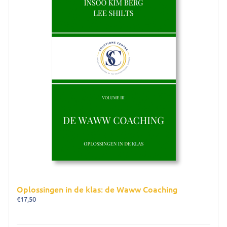
Oplossingen in de klas: de Waww Coaching
€
17,50