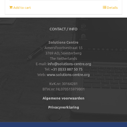
Add to cart
Details
CONTACT / INFO
Solutions Centre
Amersfoortsestraat 15
3769 AD,
Soesterberg
The Netherlands
E-mail:
info@solutions-centre.org
Tel:
+31 (0)33 887 50 75
Web:
www.solutions-centre.org
KvK.nr: 30164281
BTW.nr: NL070515979B01
Algemene voorwaarden
Privacyverklaring