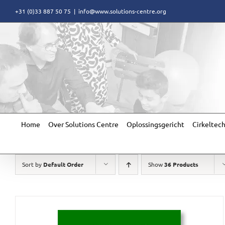
Skip
+31 (0)33 887 50 75
|
info@www.solutions-centre.org
to
content
Home
Over Solutions Centre
Oplossingsgericht
Cirkeltec
Sort by
Default Order
Show
36 Products