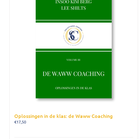
Oplossingen in de klas: de Waww Coaching
€
17,50