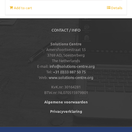
Add to cart
Details
CONTACT / INFO
Solutions Centre
Amersfoortsestraat 15
3769 AD,
Soesterberg
The Netherlands
E-mail:
info@solutions-centre.org
Tel:
+31 (0)33 887 50 75
Web:
www.solutions-centre.org
KvK.nr: 30164281
BTW.nr: NL070515979B01
Algemene voorwaarden
Privacyverklaring