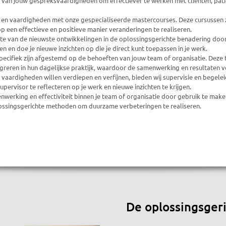
en van jouw gespreksvaardigheden om effectiever te werken met cliënten, pat
s en vaardigheden met onze gespecialiseerde mastercourses. Deze cursussen 
 een effectieve en positieve manier veranderingen te realiseren.
gte van de nieuwste ontwikkelingen in de oplossingsgerichte benadering doo
 en doe je nieuwe inzichten op die je direct kunt toepassen in je werk.
specifiek zijn afgestemd op de behoeften van jouw team of organisatie. Deze 
greren in hun dagelijkse praktijk, waardoor de samenwerking en resultaten v
vaardigheden willen verdiepen en verfijnen, bieden wij supervisie en begeleid
ervisor te reflecteren op je werk en nieuwe inzichten te krijgen.
werking en effectiviteit binnen je team of organisatie door gebruik te mak
lossingsgerichte methoden om duurzame verbeteringen te realiseren.
De oplossingsger