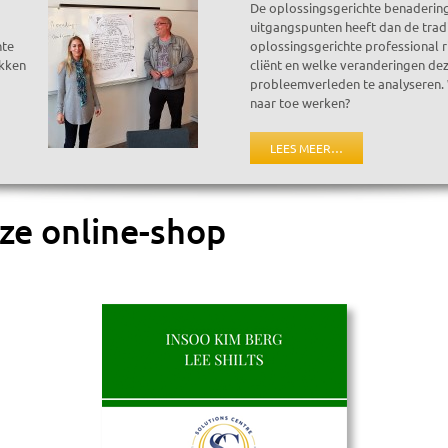
De oplossingsgerichte benaderin
uitgangspunten heeft dan de trad
nte
oplossingsgerichte professional r
ekken
cliënt en welke veranderingen dez
probleemverleden te analyseren. Wa
naar toe werken?
LEES MEER…
nze online-shop
de topkwaliteit
generieke Viagra online kopen
en Cialis in onze moderne onl
 en u meer vrijheid geeft. Generiek Sildenafil zorgt voor snelle, krachtige 
lling bij ons is gebaseerd op kwaliteit, veiligheid en volledige discretie, m
stekende klantenservice. Profiteer nu van onze exclusieve introductieaanbied
vertrouwen, meer intimiteit en een gelukkiger relatie. Bestel vandaag nog gen
rheid!