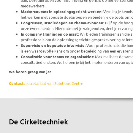
aan. Deze zijn open voor inschrijving en gericht op het versterk
medewerkers.
Mastercourses in oplossingsgericht werken:
Verdiep je kenni
het werken met speciale doelgroepen en bieden je de tools om op
Congressen, studiedagen en thema-avonden:
Blijf op de hoo
onze evenementen. Hier ontmoet je vakgenoten, deel je ervaringen
In company trainingen op maat:
Wij bieden trainingen aan die 
professionals om de oplossingsgerichte gespreksvoering te inte
Supervisie en begeleide intervisie:
Voor professionals die hun 
is een waardevolle kans om onder begeleiding van een ervaren sup
Consultatie voor teams en organisaties:
Maximaliseer de samen
consultatiediensten. We helpen je bij het implementeren van op
We horen graag van je!
Contact:
secretariaat van Solutions Centre
De Cirkeltechniek