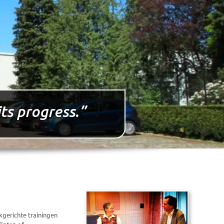
ts progress.”
kgerichte trainingen