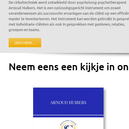
De cirkeltechniek werd ontwikkeld door psycholoog-psychotherapeut
Arnoud Huibers. Het is een oplossingsgericht instrument om zowel
veranderwensen als succesvolle ervaringen van de cliënt op een efficië
manier te inventariseren. Het instrument kan worden gebruikt in gespr
met individuele cliënten als ook in gesprekken met gezinnen, relaties,
groepen en teams.
LEES MEER…
Neem eens een kijkje in o
Herontdek de vreugde van een actief en bevredigend liefdesleven met 
de dure merknamen, maar dan tegen een prijs die uw portemonnee ontlast
recept
u de luxe biedt van een langdurige werking tot 36 uur. Elke beste
gemakkelijk met een overzichtelijke webshop, veilige betalingen en uit
besparen. Veel mannen ervaren dankzij onze generieken een boost in zelf
groeiende groep mannen die kiezen voor kwaliteit, gemak en betaalbaa