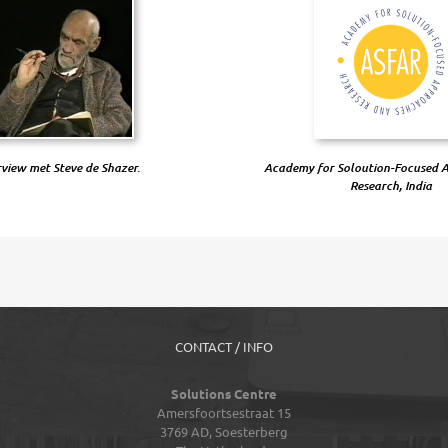
rview met Steve de Shazer.
Academy for Soloution-Focused 
Research, India
CONTACT / INFO
Solutions Centre
Amersfoortsestraat 15
3769 AD,
Soesterberg