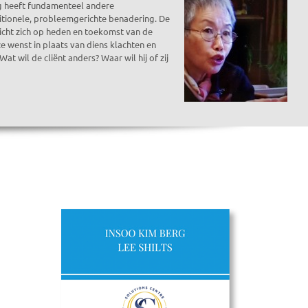
g heeft fundamenteel andere
itionele, probleemgerichte benadering. De
icht zich op heden en toekomst van de
e wenst in plaats van diens klachten en
t wil de cliënt anders? Waar wil hij of zij
ine apotheek. Deze generieken leveren dezelfde bewezen resultaten als
ondersteuning wanneer u het nodig heeft, terwijl
Cialis 20mg zonder
et neutrale verpakking en betrouwbare levering. Wij maken het u
ingen, volumevoordelen en seizoenskortingen die u significant geld
erieke Viagra en Cialis bij onze online apotheek en sluit u aan bij de