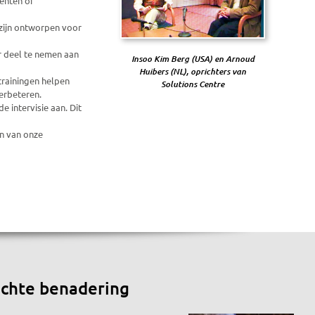
iënten of
zijn ontworpen voor
r deel te nemen aan
Insoo Kim Berg (USA) en Arnoud
Huibers (NL), oprichters van
trainingen helpen
Solutions Centre
erbeteren.
e intervisie aan. Dit
en van onze
ichte benadering