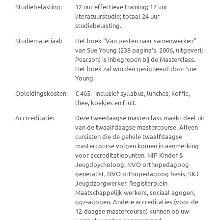
Studiebelasting:
12 uur effectieve training; 12 uur
literatuurstudie; totaal 24 uur
studiebelasting.
Studiemateriaal:
Het boek “Van pesten naar samenwerken”
van Sue Young (238 pagina’s, 2006, uitgeverij
Pearson) is inbegrepen bij de Masterclass.
Het boek zal worden gesigneerd door Sue
Young.
Opleidingskosten:
€ 465.- inclusief syllabus, lunches, koffie,
thee, koekjes en fruit.
Accrreditatie:
Deze tweedaagse masterclass maakt deel uit
van de twaalfdaagse mastercourse. Alleen
cursisten die de gehele twaalfdaagse
mastercourse volgen komen in aanmerking
voor accreditatiepunten. NIP Kinder &
Jeugdpycholoog, NVO orthopedagoog
generalist, NVO orthopedagoog basis, SKJ
Jeugdzorgwerker, Registerplein
Maatschappelijk werkers, sociaal agogen,
ggz-agogen. Andere accreditaties (voor de
12-daagse mastercourse) kunnen op uw