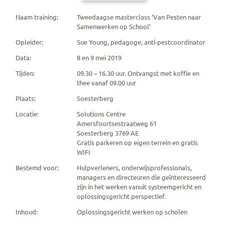
Naam training:
Tweedaagse masterclass ‘Van Pesten naar
Samenwerken op School’
Opleider:
Sue Young, pedagoge, anti-pestcoordinator
Data:
8 en 9 mei 2019
Tijden:
09.30 – 16.30 uur. Ontvangst met koffie en
thee vanaf 09.00 uur
Plaats:
Soesterberg
Locatie:
Solutions Centre
Amersfoortsestraatweg 61
Soesterberg 3769 AE
Gratis parkeren op eigen terrein en gratis
WIFI
Bestemd voor:
Hulpverleners, onderwijsprofessionals,
managers en directeuren die geïnteresseerd
zijn in het werken vanuit systeemgericht en
oplossingsgericht perspectief.
Inhoud:
Oplossingsgericht werken op scholen