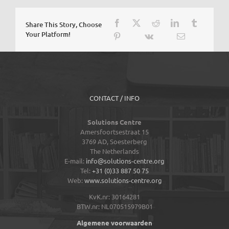
Share This Story, Choose
Your Platform!
CONTACT / INFO
Solutions Centre
Amersfoortsestraat 15
3769 AD,
Soesterberg
The Netherlands
E-mail:
info@solutions-centre.org
Tel:
+31 (0)33 887 50 75
Web:
www.solutions-centre.org
KvK.nr: 30164281
BTW.nr: NL070515979B01
Algemene voorwaarden