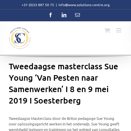
Skip
+31 (0)33 887 50 75
|
info@www.solutions-centre.org
to
content
Facebook
LinkedIn
Email
Tweedaagse masterclass Sue
Young ‘Van Pesten naar
Samenwerken’ I 8 en 9 mei
2019 I Soesterberg
Tweedaagse Masterclass door de Britse pedagoge Sue Young
over oplossingsgericht werken in het onderwijs. Sue Young geeft
wereldwijd lezingen en trainingen op het gebied van consultaties