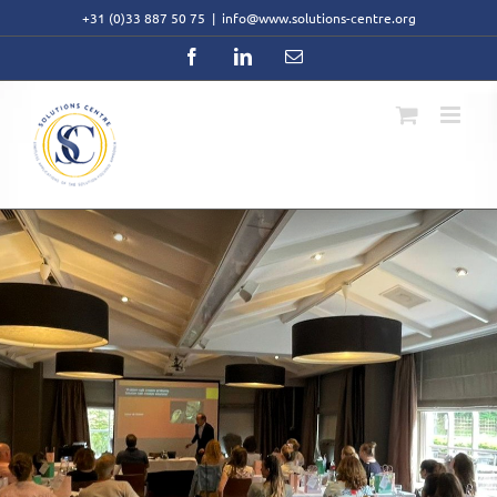
Skip
+31 (0)33 887 50 75
|
info@www.solutions-centre.org
to
content
Facebook
LinkedIn
Email