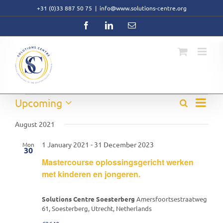
Skip
+31 (0)33 887 50 75
|
info@www.solutions-centre.org
to
content
Facebook
LinkedIn
Email
Event
Events
Upcoming
Search
Events
List
Views
Select
Search
Navig
date.
August 2021
and
Views
1 January 2021
-
31 December 2023
Mon
Navigati
30
Mastercourse oplossingsgericht werken
met kinderen en jongeren.
Solutions Centre Soesterberg
Amersfoortsestraatweg
61, Soesterberg, Utrecht, Netherlands