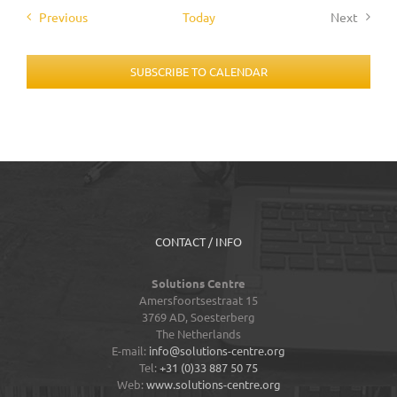
Events
Previous
Today
Next
Events
SUBSCRIBE TO CALENDAR
CONTACT / INFO
Solutions Centre
Amersfoortsestraat 15
3769 AD,
Soesterberg
The Netherlands
E-mail:
info@solutions-centre.org
Tel:
+31 (0)33 887 50 75
Web:
www.solutions-centre.org