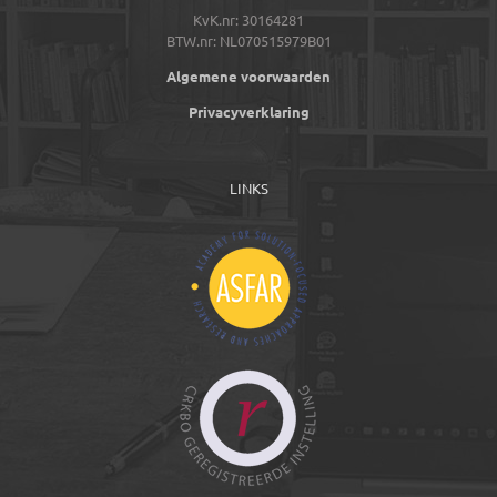
KvK.nr: 30164281
BTW.nr: NL070515979B01
Algemene voorwaarden
Privacyverklaring
LINKS