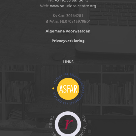
Web:
www.solutions-centre.org
KvK.nr: 30164281
BTW.nr: NL070515979B01
Algemene voorwaarden
Privacyverklaring
LINKS