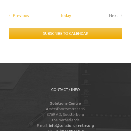
Events
Previous
Today
Next
Events
SUBSCRIBE TO CALENDAR
CONTACT / INFO
Solutions Centre
Amersfoortsestraat 15
3769 AD,
Soesterberg
The Netherlands
E-mail:
info@solutions-centre.org
Tel:
+31 (0)33 887 50 75