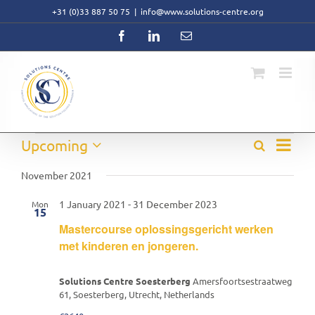
Skip
+31 (0)33 887 50 75
|
info@www.solutions-centre.org
to
content
Facebook
LinkedIn
Email
Event
Events
Upcoming
Search
Events
List
Views
Select
Search
Navig
date.
November 2021
and
Views
1 January 2021
-
31 December 2023
Mon
Navigati
15
Mastercourse oplossingsgericht werken
met kinderen en jongeren.
Solutions Centre Soesterberg
Amersfoortsestraatweg
61, Soesterberg, Utrecht, Netherlands