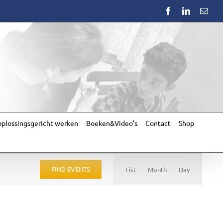
Facebook
LinkedIn
Emai
plossingsgericht werken
Boeken&Video’s
Contact
Shop
Event
Views
FIND EVENTS
List
Month
Day
Navigation