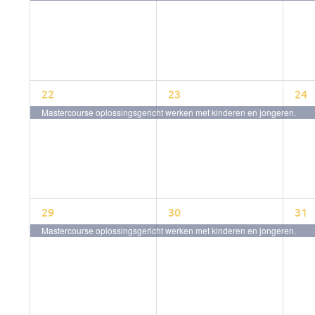
1
1
1
22
23
24
event,
event,
eve
Mastercourse oplossingsgericht werken met kinderen en jongeren.
1
1
1
29
30
31
event,
event,
eve
Mastercourse oplossingsgericht werken met kinderen en jongeren.