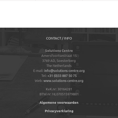
CONTACT / INFO
Solutions Centre
Amersfoortsestraat 15
3769 AD,
Soesterberg
The Netherlands
E-mail:
info@solutions-centre.org
Tel:
+31 (0)33 887 50 75
Web:
www.solutions-centre.org
KvK.nr: 30164281
BTW.nr: NL070515979B01
Algemene voorwaarden
Privacyverklaring