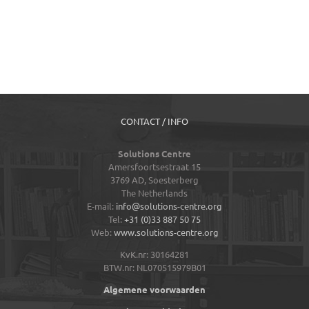
CONTACT / INFO
Solutions Centre
Amersfoortsestraat 15
3769 AD,
Soesterberg
The Netherlands
E-mail:
info@solutions-centre.org
Tel:
+31 (0)33 887 50 75
Web:
www.solutions-centre.org
KvK.nr: 30164281
BTW.nr: NL070515979B01
Algemene voorwaarden