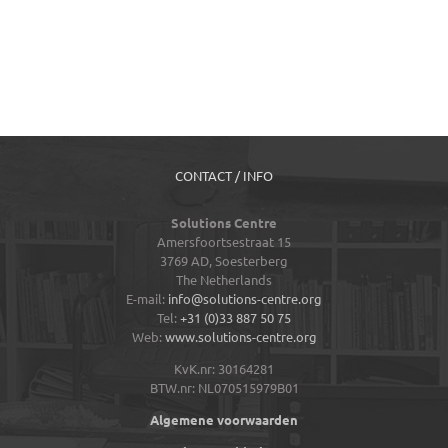
CONTACT / INFO
Solutions Centre
Amersfoortsestraat 15
3769 AD,
Soesterberg
The Netherlands
E-mail:
info@solutions-centre.org
Tel:
+31 (0)33 887 50 75
Web:
www.solutions-centre.org
KvK.nr: 30164281
BTW.nr: NL070515979B01
Algemene voorwaarden