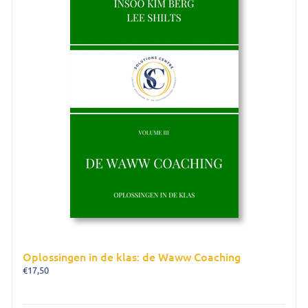
Oplossingen in de klas: de Waww Coaching
€
17,50