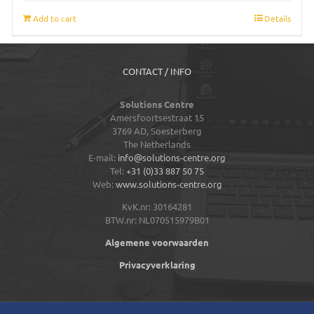
Add to cart
Details
CONTACT / INFO
Solutions Centre
Amersfoortsestraat 15
3769 AD,
Soesterberg
The Netherlands
E-mail:
info@solutions-centre.org
Tel:
+31 (0)33 887 50 75
Web:
www.solutions-centre.org
KvK.nr: 30164281
BTW.nr: NL070515979B01
Algemene voorwaarden
Privacyverklaring