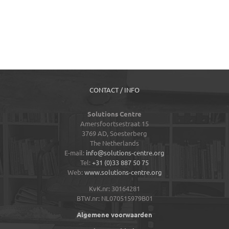
CONTACT / INFO
Solutions Centre
Amersfoortsestraat 15
3769 AD,
Soesterberg
The Netherlands
E-mail:
info@solutions-centre.org
Tel:
+31 (0)33 887 50 75
Web:
www.solutions-centre.org
KvK.nr: 30164281
BTW.nr: NL070515979B01
Algemene voorwaarden