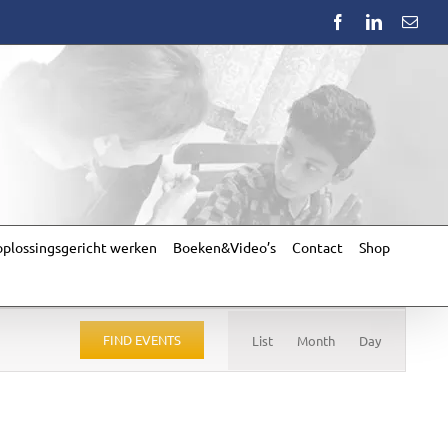
Facebook
LinkedIn
Emai
plossingsgericht werken
Boeken&Video’s
Contact
Shop
Event
Views
FIND EVENTS
List
Month
Day
Navigation