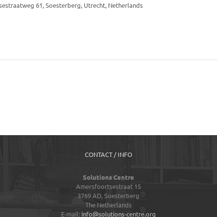
estraatweg 61, Soesterberg, Utrecht, Netherlands
CONTACT / INFO
Solutions Centre
Amersfoortsestraat 15
3769 AD,
Soesterberg
The Netherlands
E-mail:
info@solutions-centre.org